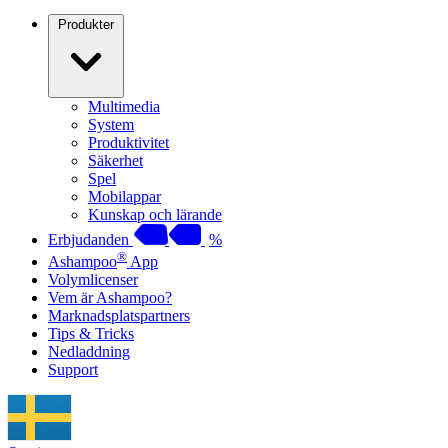
Produkter
Multimedia
System
Produktivitet
Säkerhet
Spel
Mobilappar
Kunskap och lärande
Erbjudanden
%
®
Ashampoo
App
Volymlicenser
Vem är Ashampoo?
Marknadsplatspartners
Tips & Tricks
Nedladdning
Support