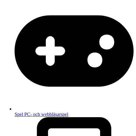
Spel
PC- och webbläsarspel