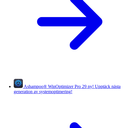
Ashampoo
®
WinOptimizer Pro 29
ny!
Upptäck nästa
generation av systemoptimering!