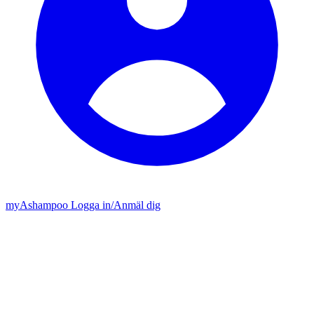
my
Ashampoo
Logga in
/
Anmäl dig