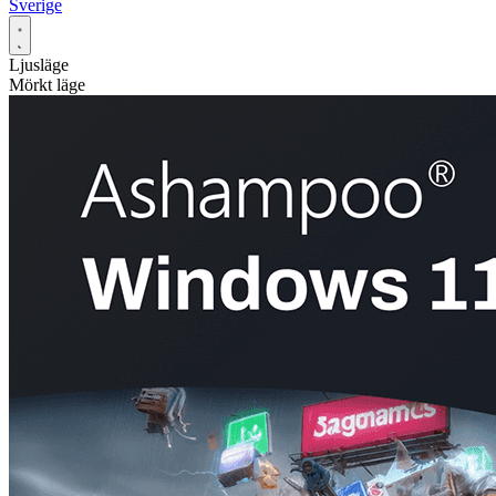
Sverige
Ljusläge
Mörkt läge