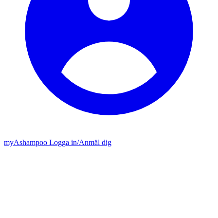
my
Ashampoo
Logga in
/
Anmäl dig