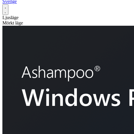
Sverige
Ljusläge
Mörkt läge