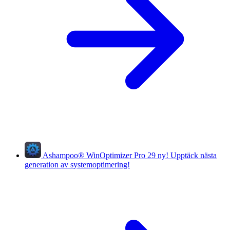
Ashampoo
®
WinOptimizer Pro 29
ny!
Upptäck nästa
generation av systemoptimering!