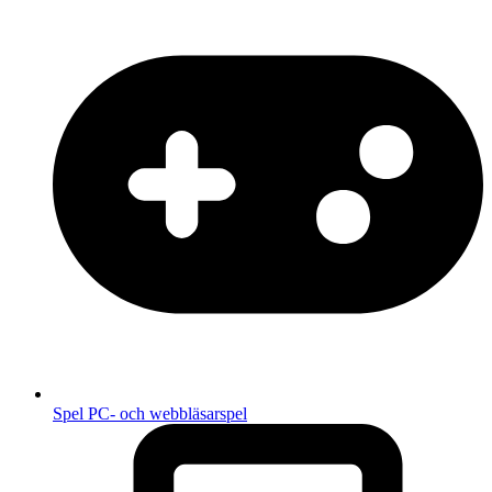
Spel
PC- och webbläsarspel