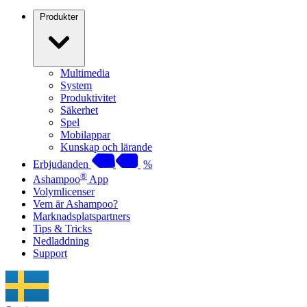
Produkter
Multimedia
System
Produktivitet
Säkerhet
Spel
Mobilappar
Kunskap och lärande
Erbjudanden
%
®
Ashampoo
App
Volymlicenser
Vem är Ashampoo?
Marknadsplatspartners
Tips & Tricks
Nedladdning
Support