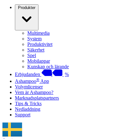
Produkter
Multimedia
System
Produktivitet
Säkerhet
Spel
Mobilappar
Kunskap och lärande
Erbjudanden
%
®
Ashampoo
App
Volymlicenser
Vem är Ashampoo?
Marknadsplatspartners
Tips & Tricks
Nedladdning
Support