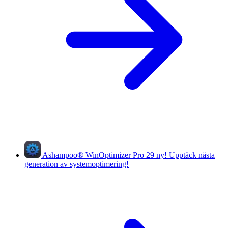
Ashampoo
®
WinOptimizer Pro 29
ny!
Upptäck nästa
generation av systemoptimering!