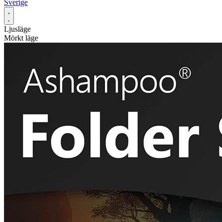
Sverige
Ljusläge
Mörkt läge