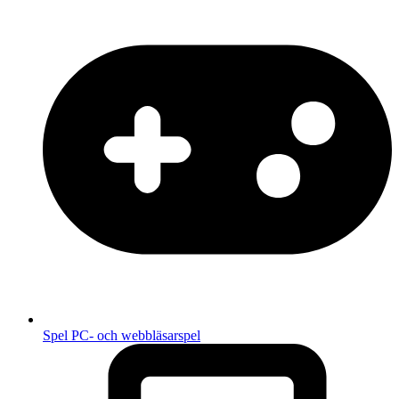
Spel
PC- och webbläsarspel