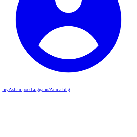
my
Ashampoo
Logga in
/
Anmäl dig