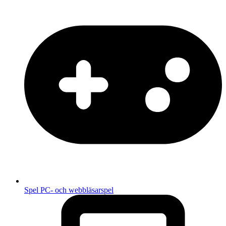
Spel
PC- och webbläsarspel