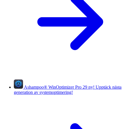
Ashampoo
®
WinOptimizer Pro 29
ny!
Upptäck nästa
generation av systemoptimering!