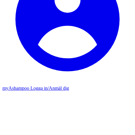
my
Ashampoo
Logga in
/
Anmäl dig