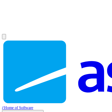
//
Home of Software