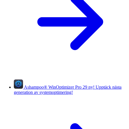
Ashampoo
®
WinOptimizer Pro 29
ny!
Upptäck nästa
generation av systemoptimering!