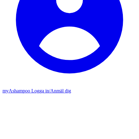
my
Ashampoo
Logga in
/
Anmäl dig