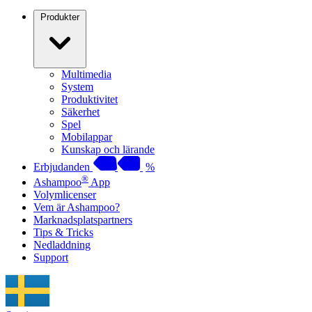
Produkter
Multimedia
System
Produktivitet
Säkerhet
Spel
Mobilappar
Kunskap och lärande
Erbjudanden
%
®
Ashampoo
App
Volymlicenser
Vem är Ashampoo?
Marknadsplatspartners
Tips & Tricks
Nedladdning
Support