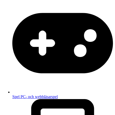
Spel
PC- och webbläsarspel