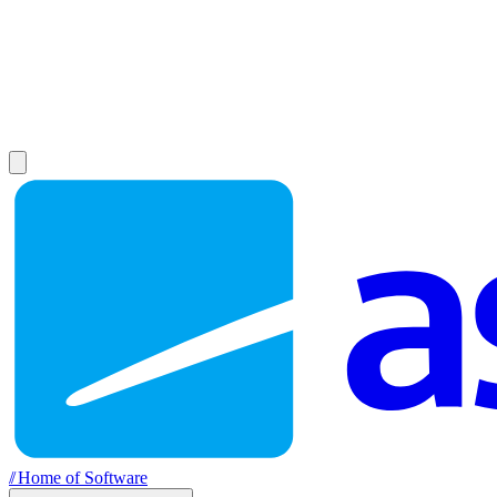
//
Home of Software