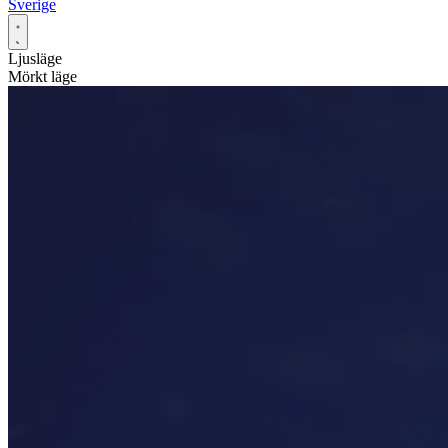
Sverige
Ljusläge
Mörkt läge