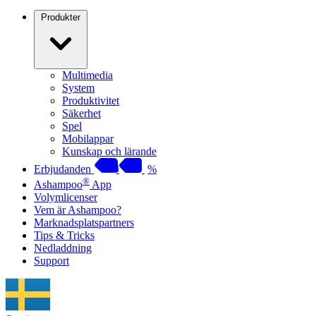
Produkter
Multimedia
System
Produktivitet
Säkerhet
Spel
Mobilappar
Kunskap och lärande
Erbjudanden
%
®
Ashampoo
App
Volymlicenser
Vem är Ashampoo?
Marknadsplatspartners
Tips & Tricks
Nedladdning
Support