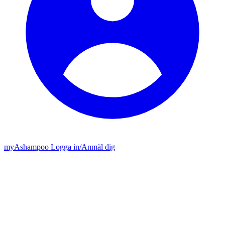
my
Ashampoo
Logga in
/
Anmäl dig