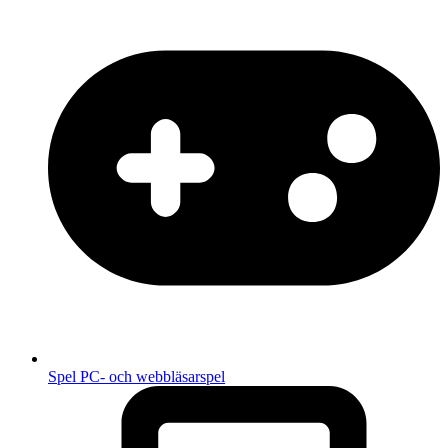
Spel
PC- och webbläsarspel