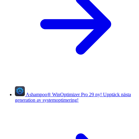
Ashampoo
®
WinOptimizer Pro 29
ny!
Upptäck nästa
generation av systemoptimering!