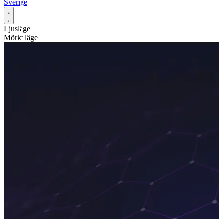
Sverige
Ljusläge
Mörkt läge