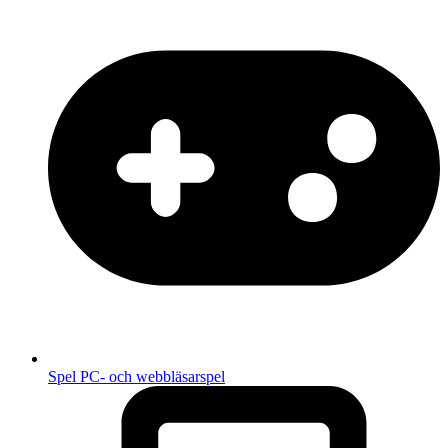
Spel
PC- och webbläsarspel