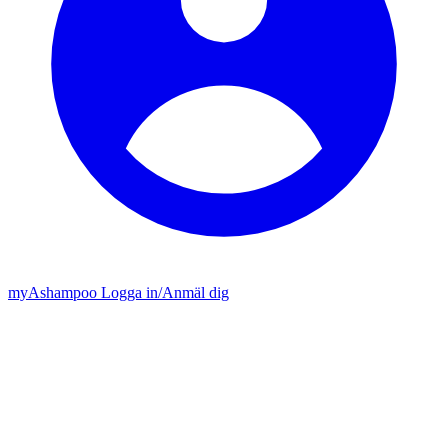
my
Ashampoo
Logga in
/
Anmäl dig