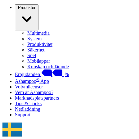
Produkter
Multimedia
System
Produktivitet
Säkerhet
Spel
Mobilappar
Kunskap och lärande
Erbjudanden
%
®
Ashampoo
App
Volymlicenser
Vem är Ashampoo?
Marknadsplatspartners
Tips & Tricks
Nedladdning
Support