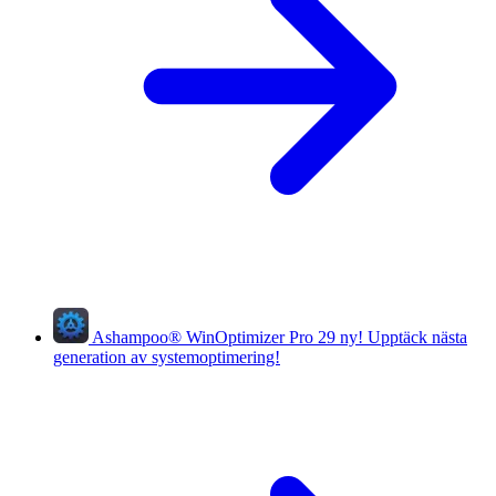
Ashampoo
®
WinOptimizer Pro 29
ny!
Upptäck nästa
generation av systemoptimering!