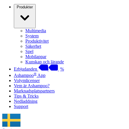
Produkter
Multimedia
System
Produktivitet
Säkerhet
Spel
Mobilappar
Kunskap och lärande
Erbjudanden
%
®
Ashampoo
App
Volymlicenser
Vem är Ashampoo?
Marknadsplatspartners
Tips & Tricks
Nedladdning
Support