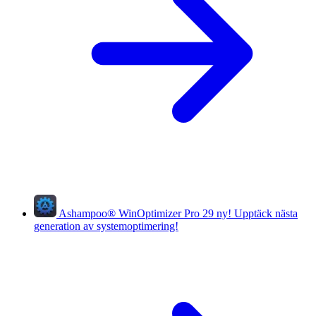
Ashampoo
®
WinOptimizer Pro 29
ny!
Upptäck nästa
generation av systemoptimering!