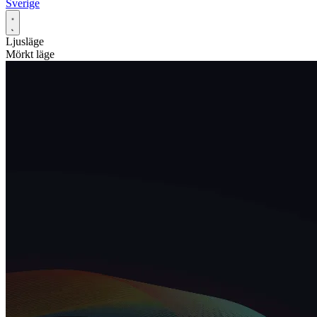
Sverige
Ljusläge
Mörkt läge