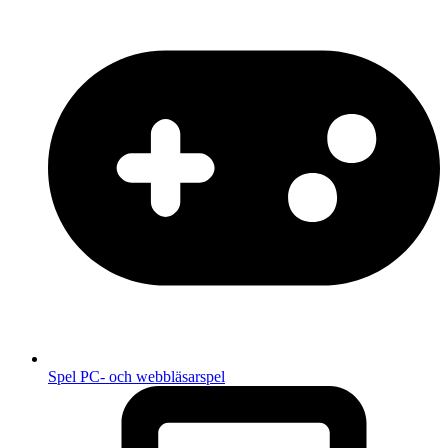
Spel
PC- och webbläsarspel