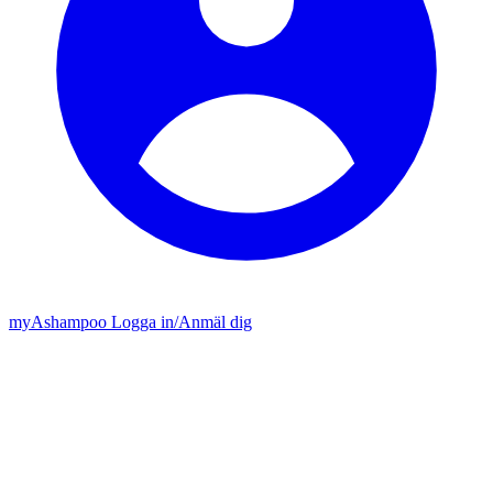
my
Ashampoo
Logga in
/
Anmäl dig