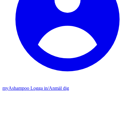
my
Ashampoo
Logga in
/
Anmäl dig