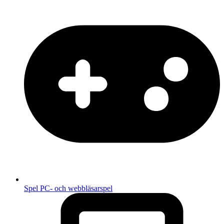
Spel
PC- och webbläsarspel