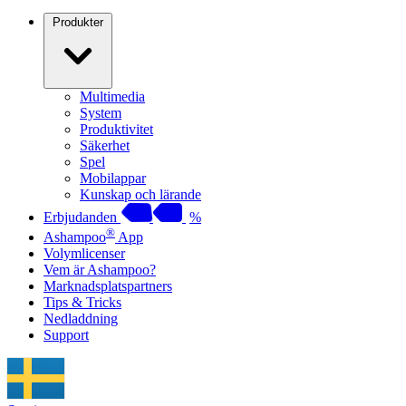
Produkter
Multimedia
System
Produktivitet
Säkerhet
Spel
Mobilappar
Kunskap och lärande
Erbjudanden
%
®
Ashampoo
App
Volymlicenser
Vem är Ashampoo?
Marknadsplatspartners
Tips & Tricks
Nedladdning
Support