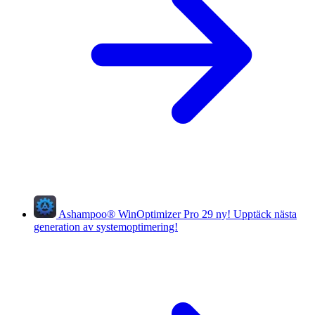
Ashampoo
®
WinOptimizer Pro 29
ny!
Upptäck nästa
generation av systemoptimering!