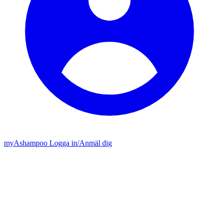
my
Ashampoo
Logga in
/
Anmäl dig