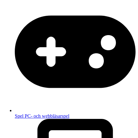
Spel
PC- och webbläsarspel