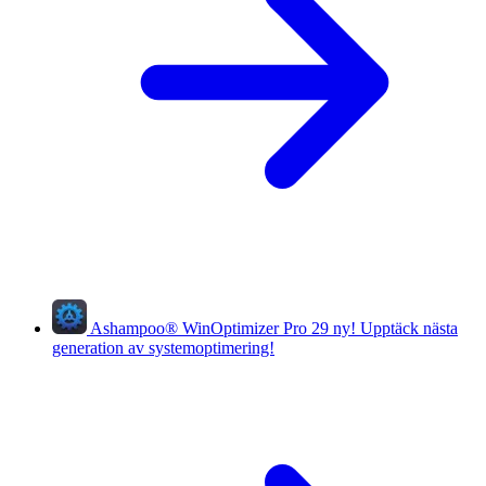
Ashampoo
®
WinOptimizer Pro 29
ny!
Upptäck nästa
generation av systemoptimering!