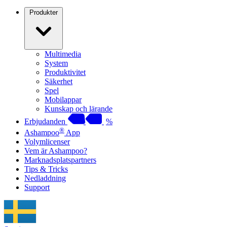
Produkter
Multimedia
System
Produktivitet
Säkerhet
Spel
Mobilappar
Kunskap och lärande
Erbjudanden
%
®
Ashampoo
App
Volymlicenser
Vem är Ashampoo?
Marknadsplatspartners
Tips & Tricks
Nedladdning
Support