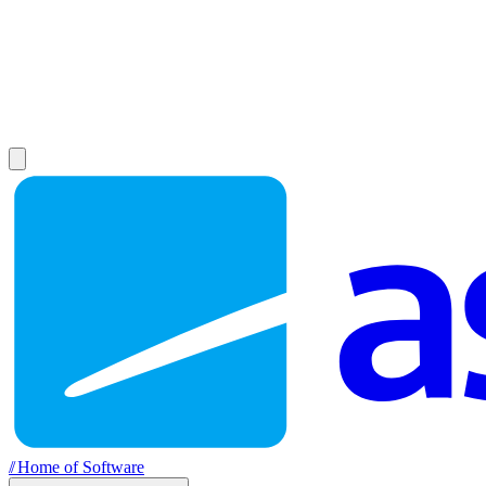
//
Home of Software