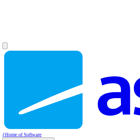
//
Home of Software