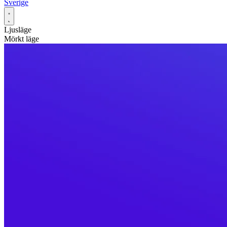
Sverige
Ljusläge
Mörkt läge