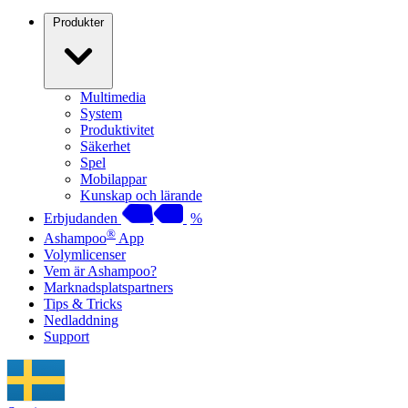
Produkter
Multimedia
System
Produktivitet
Säkerhet
Spel
Mobilappar
Kunskap och lärande
Erbjudanden
%
®
Ashampoo
App
Volymlicenser
Vem är Ashampoo?
Marknadsplatspartners
Tips & Tricks
Nedladdning
Support