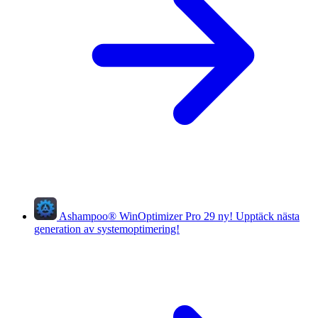
Ashampoo
®
WinOptimizer Pro 29
ny!
Upptäck nästa
generation av systemoptimering!