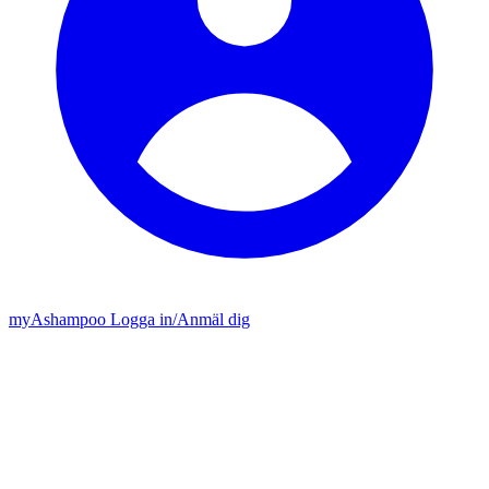
my
Ashampoo
Logga in
/
Anmäl dig