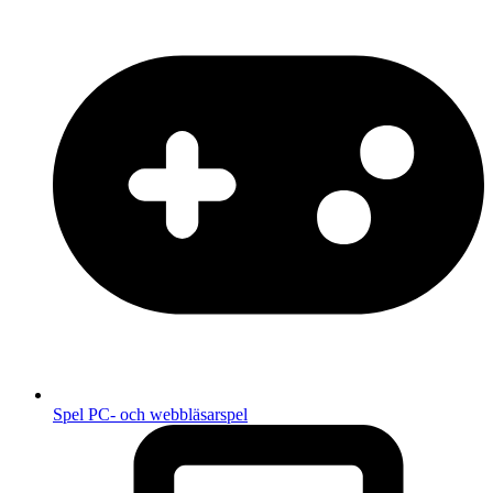
Spel
PC- och webbläsarspel