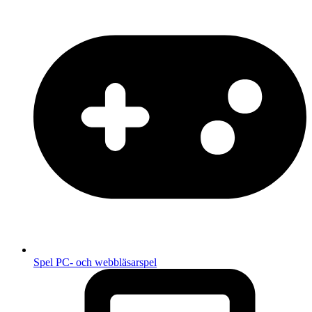
Spel
PC- och webbläsarspel