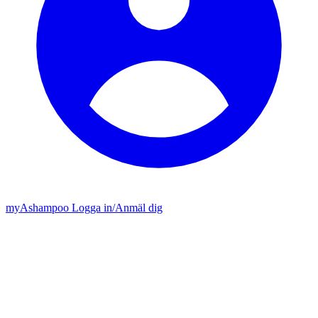
my
Ashampoo
Logga in
/
Anmäl dig