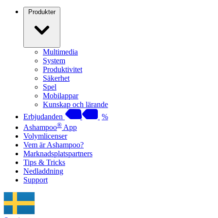
Produkter
Multimedia
System
Produktivitet
Säkerhet
Spel
Mobilappar
Kunskap och lärande
Erbjudanden
%
®
Ashampoo
App
Volymlicenser
Vem är Ashampoo?
Marknadsplatspartners
Tips & Tricks
Nedladdning
Support