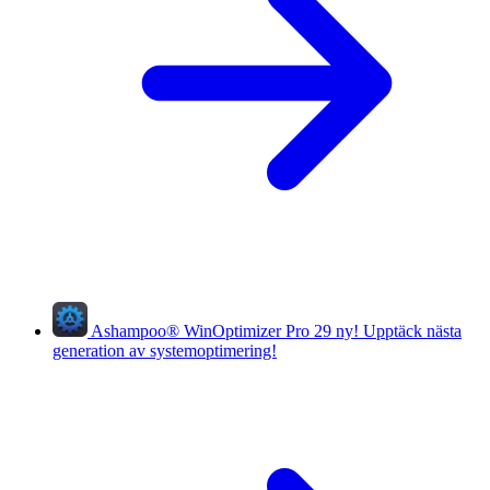
Ashampoo
®
WinOptimizer Pro 29
ny!
Upptäck nästa
generation av systemoptimering!