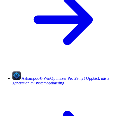
Ashampoo
®
WinOptimizer Pro 29
ny!
Upptäck nästa
generation av systemoptimering!