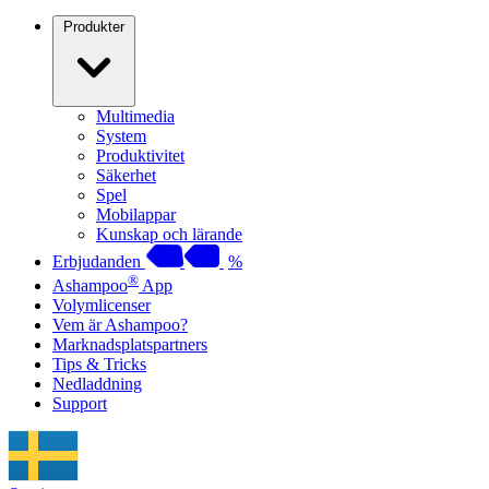
Produkter
Multimedia
System
Produktivitet
Säkerhet
Spel
Mobilappar
Kunskap och lärande
Erbjudanden
%
®
Ashampoo
App
Volymlicenser
Vem är Ashampoo?
Marknadsplatspartners
Tips & Tricks
Nedladdning
Support