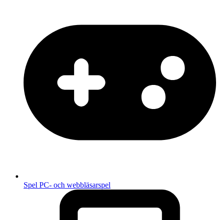
Spel
PC- och webbläsarspel