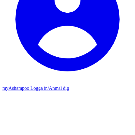
my
Ashampoo
Logga in
/
Anmäl dig