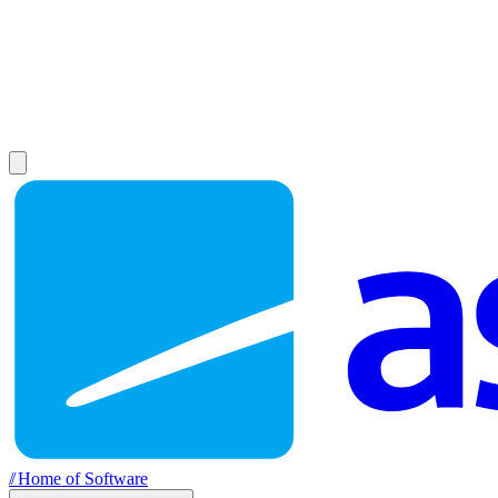
//
Home of Software