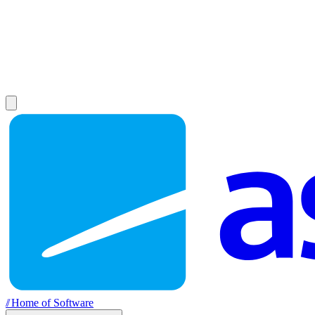
//
Home of Software