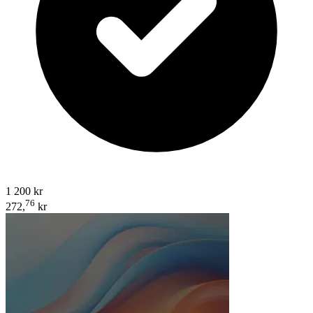
1 200 kr
76
272,
kr