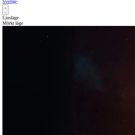
Sverige
Ljusläge
Mörkt läge