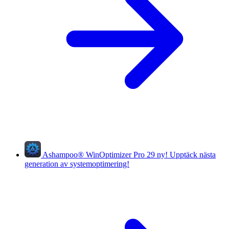
Ashampoo
®
WinOptimizer Pro 29
ny!
Upptäck nästa
generation av systemoptimering!