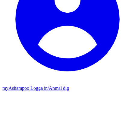
my
Ashampoo
Logga in
/
Anmäl dig