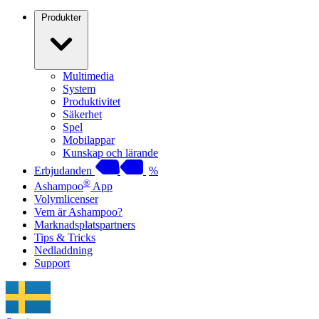
Produkter
Multimedia
System
Produktivitet
Säkerhet
Spel
Mobilappar
Kunskap och lärande
Erbjudanden
%
®
Ashampoo
App
Volymlicenser
Vem är Ashampoo?
Marknadsplatspartners
Tips & Tricks
Nedladdning
Support