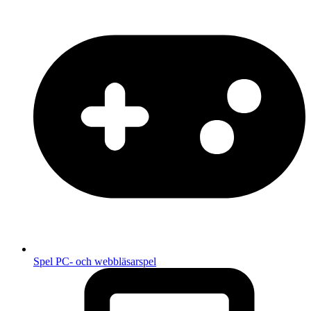
Spel
PC- och webbläsarspel