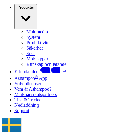
Produkter
Multimedia
System
Produktivitet
Säkerhet
Spel
Mobilappar
Kunskap och lärande
Erbjudanden
%
®
Ashampoo
App
Volymlicenser
Vem är Ashampoo?
Marknadsplatspartners
Tips & Tricks
Nedladdning
Support