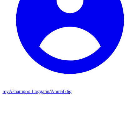
my
Ashampoo
Logga in
/
Anmäl dig