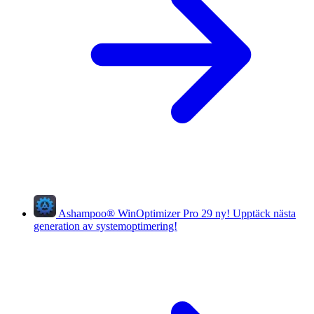
Ashampoo
®
WinOptimizer Pro 29
ny!
Upptäck nästa
generation av systemoptimering!