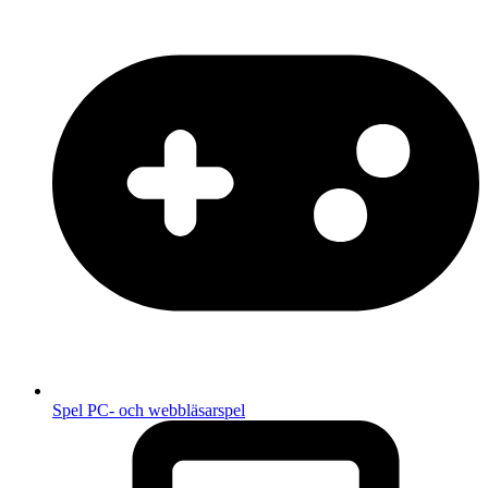
Spel
PC- och webbläsarspel