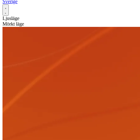
Sverige
Ljusläge
Mörkt läge