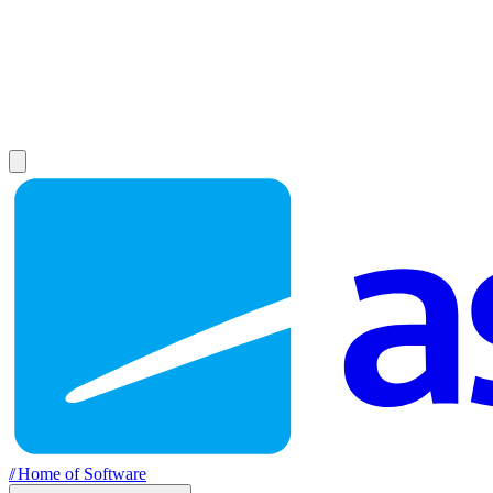
//
Home of Software