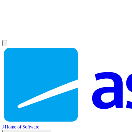
//
Home of Software