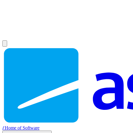
//
Home of Software