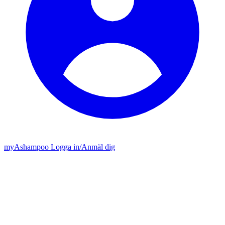
my
Ashampoo
Logga in
/
Anmäl dig