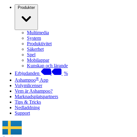
Produkter
Multimedia
System
Produktivitet
Säkerhet
Spel
Mobilappar
Kunskap och lärande
Erbjudanden
%
®
Ashampoo
App
Volymlicenser
Vem är Ashampoo?
Marknadsplatspartners
Tips & Tricks
Nedladdning
Support