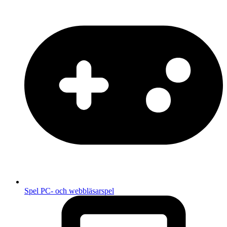
Spel
PC- och webbläsarspel