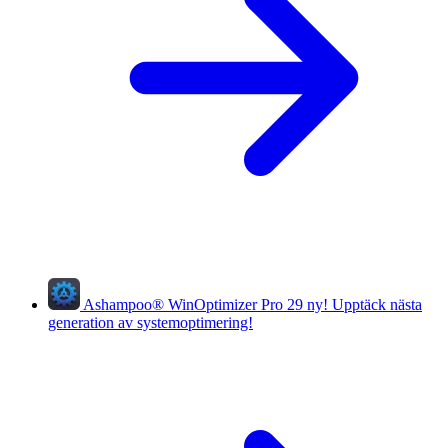
Ashampoo
®
WinOptimizer Pro 29
ny!
Upptäck nästa
generation av systemoptimering!