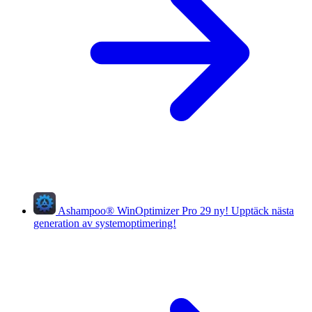
Ashampoo
®
WinOptimizer Pro 29
ny!
Upptäck nästa
generation av systemoptimering!