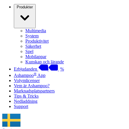
Produkter
Multimedia
System
Produktivitet
Säkerhet
Spel
Mobilappar
Kunskap och lärande
Erbjudanden
%
®
Ashampoo
App
Volymlicenser
Vem är Ashampoo?
Marknadsplatspartners
Tips & Tricks
Nedladdning
Support