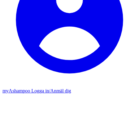
my
Ashampoo
Logga in
/
Anmäl dig