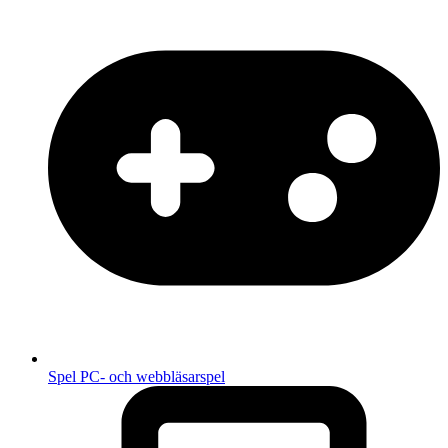
Spel
PC- och webbläsarspel