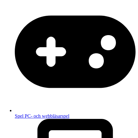
Spel
PC- och webbläsarspel