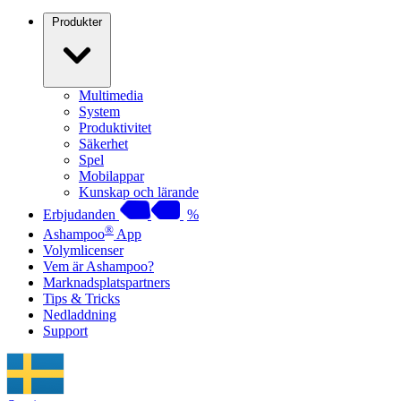
Produkter
Multimedia
System
Produktivitet
Säkerhet
Spel
Mobilappar
Kunskap och lärande
Erbjudanden
%
®
Ashampoo
App
Volymlicenser
Vem är Ashampoo?
Marknadsplatspartners
Tips & Tricks
Nedladdning
Support