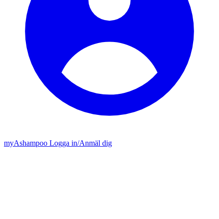
my
Ashampoo
Logga in
/
Anmäl dig