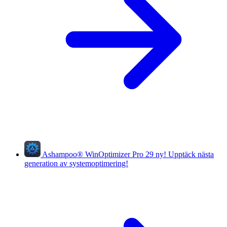
Ashampoo
®
WinOptimizer Pro 29
ny!
Upptäck nästa
generation av systemoptimering!