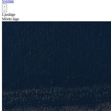
Sverige
Ljusläge
Mörkt läge