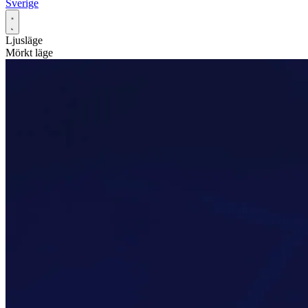
Sverige
Ljusläge
Mörkt läge