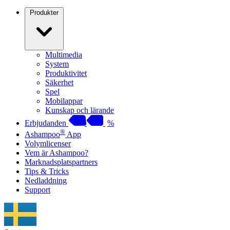
Produkter
Multimedia
System
Produktivitet
Säkerhet
Spel
Mobilappar
Kunskap och lärande
Erbjudanden
%
®
Ashampoo
App
Volymlicenser
Vem är Ashampoo?
Marknadsplatspartners
Tips & Tricks
Nedladdning
Support