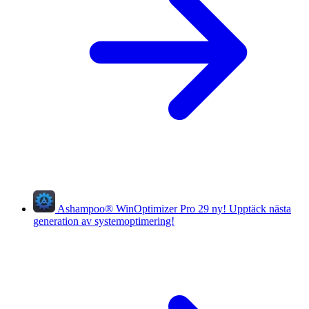
Ashampoo
®
WinOptimizer Pro 29
ny!
Upptäck nästa
generation av systemoptimering!