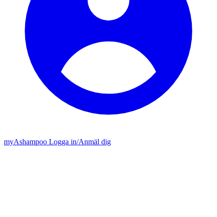
my
Ashampoo
Logga in
/
Anmäl dig