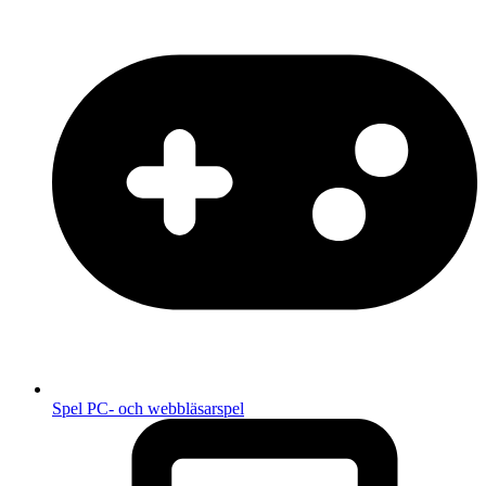
Spel
PC- och webbläsarspel