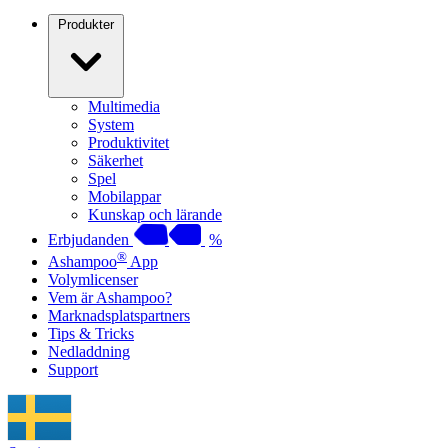
Produkter
Multimedia
System
Produktivitet
Säkerhet
Spel
Mobilappar
Kunskap och lärande
Erbjudanden
%
®
Ashampoo
App
Volymlicenser
Vem är Ashampoo?
Marknadsplatspartners
Tips & Tricks
Nedladdning
Support