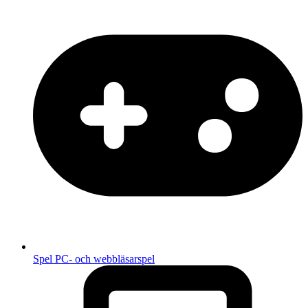
Spel
PC- och webbläsarspel