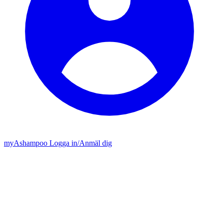
my
Ashampoo
Logga in
/
Anmäl dig