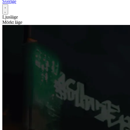
Sverige
Ljusläge
Mörkt läge