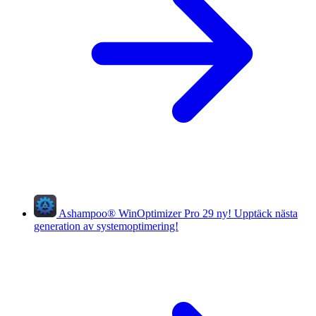
Ashampoo
®
WinOptimizer Pro 29
ny!
Upptäck nästa
generation av systemoptimering!