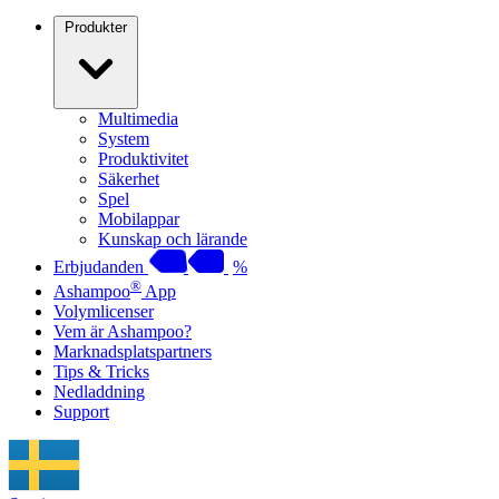
Produkter
Multimedia
System
Produktivitet
Säkerhet
Spel
Mobilappar
Kunskap och lärande
Erbjudanden
%
®
Ashampoo
App
Volymlicenser
Vem är Ashampoo?
Marknadsplatspartners
Tips & Tricks
Nedladdning
Support