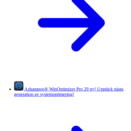
Ashampoo
®
WinOptimizer Pro 29
ny!
Upptäck nästa
generation av systemoptimering!