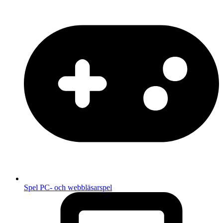
Spel
PC- och webbläsarspel