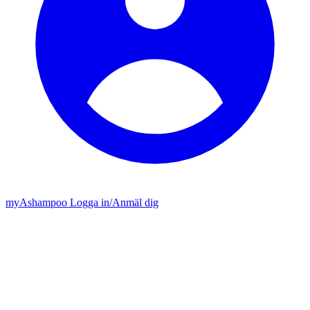
my
Ashampoo
Logga in
/
Anmäl dig