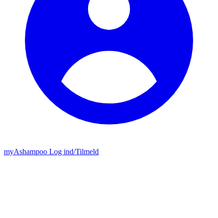
my
Ashampoo
Log ind
/
Tilmeld