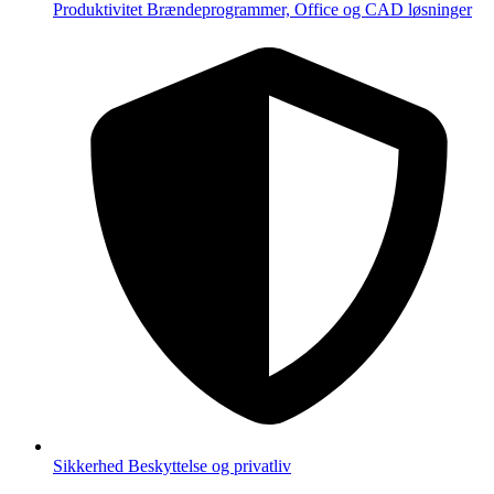
Produktivitet
Brændeprogrammer, Office og CAD løsninger
Sikkerhed
Beskyttelse og privatliv