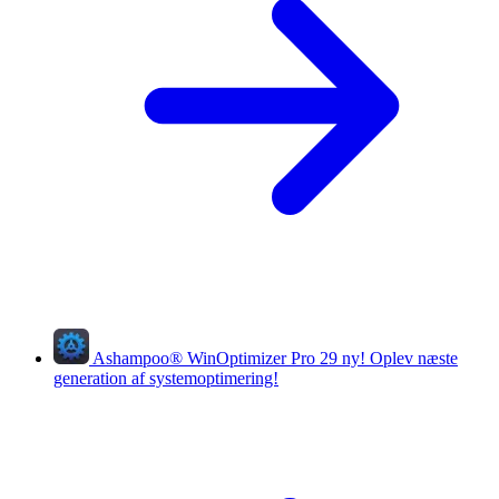
Ashampoo
®
WinOptimizer Pro 29
ny!
Oplev næste
generation af systemoptimering!