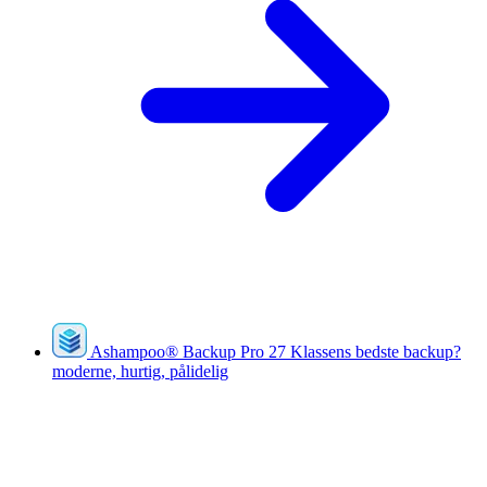
Ashampoo
®
Backup Pro 27
Klassens bedste backup?
moderne, hurtig, pålidelig