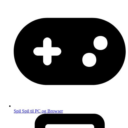
Spil
Spil til PC og Browser