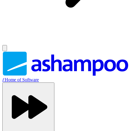
//
Home of Software