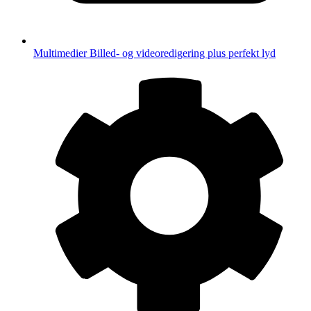
Multimedier
Billed- og videoredigering plus perfekt lyd