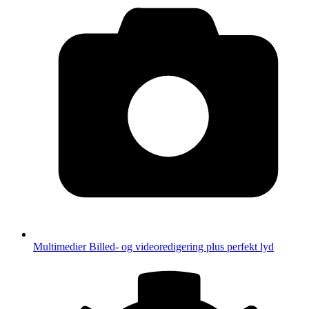
Multimedier
Billed- og videoredigering plus perfekt lyd