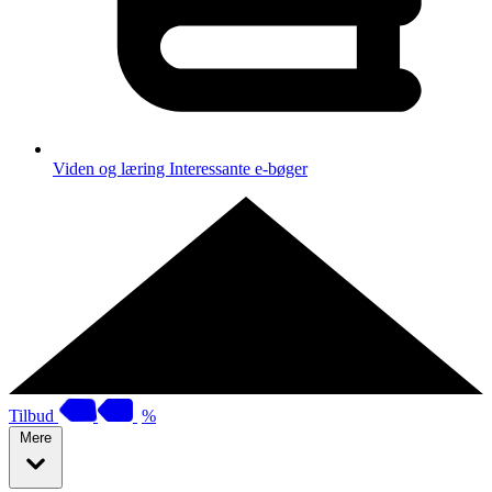
Viden og læring
Interessante e-bøger
Tilbud
%
Mere