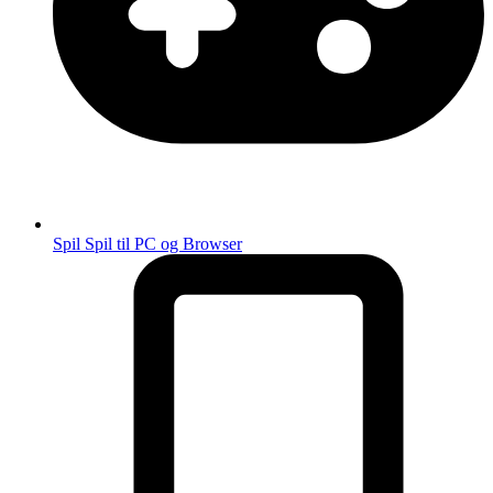
Spil
Spil til PC og Browser