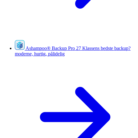
Ashampoo
®
Backup Pro 27
Klassens bedste backup?
moderne, hurtig, pålidelig