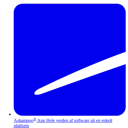
®
Ashampoo
App
Hele verden af software på en enkelt
platform