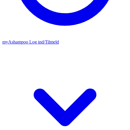
my
Ashampoo
Log ind
/
Tilmeld