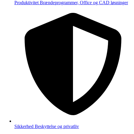
Produktivitet
Brændeprogrammer, Office og CAD løsninger
Sikkerhed
Beskyttelse og privatliv