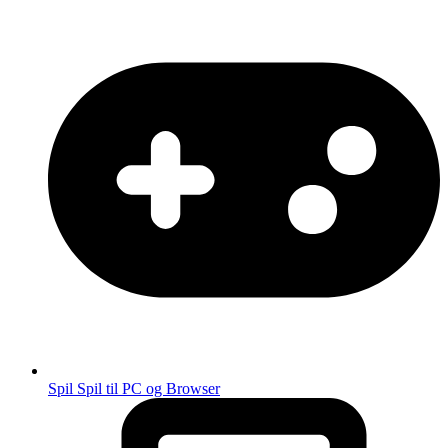
Spil
Spil til PC og Browser