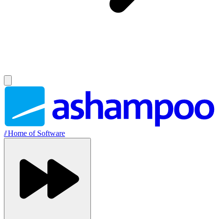
//
Home of Software