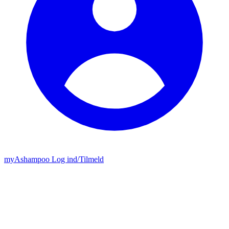
my
Ashampoo
Log ind
/
Tilmeld