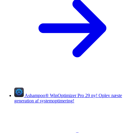
Ashampoo
®
WinOptimizer Pro 29
ny!
Oplev næste
generation af systemoptimering!