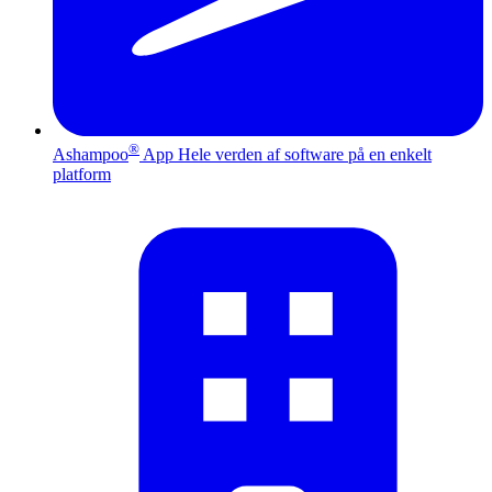
®
Ashampoo
App
Hele verden af software på en enkelt
platform