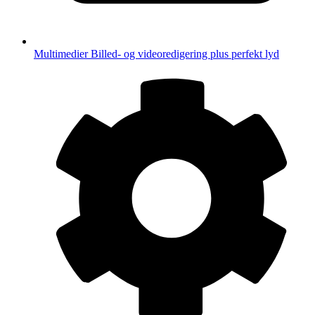
Multimedier
Billed- og videoredigering plus perfekt lyd