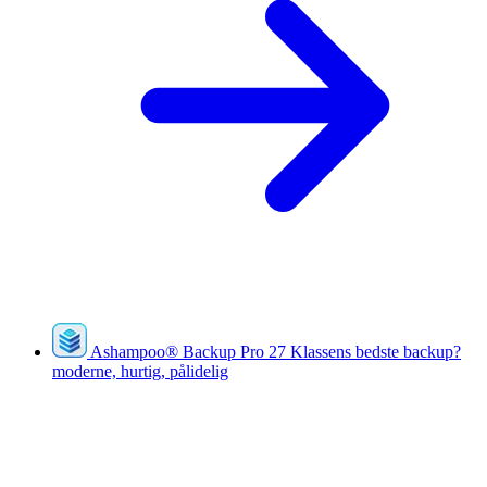
Ashampoo
®
Backup Pro 27
Klassens bedste backup?
moderne, hurtig, pålidelig