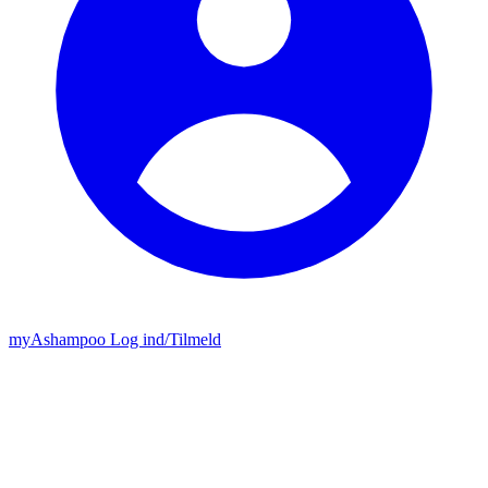
my
Ashampoo
Log ind
/
Tilmeld