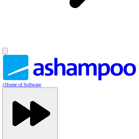
//
Home of Software