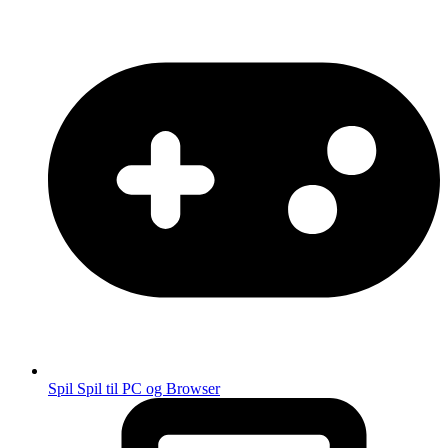
Spil
Spil til PC og Browser