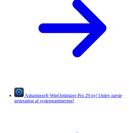
Ashampoo
®
WinOptimizer Pro 29
ny!
Oplev næste
generation af systemoptimering!