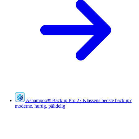
Ashampoo
®
Backup Pro 27
Klassens bedste backup?
moderne, hurtig, pålidelig