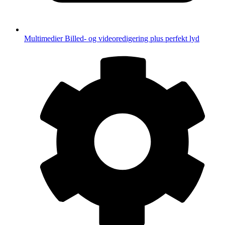
Multimedier
Billed- og videoredigering plus perfekt lyd