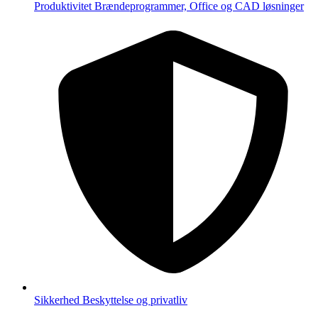
Produktivitet
Brændeprogrammer, Office og CAD løsninger
Sikkerhed
Beskyttelse og privatliv