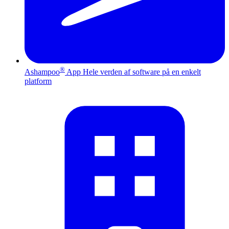
®
Ashampoo
App
Hele verden af software på en enkelt
platform