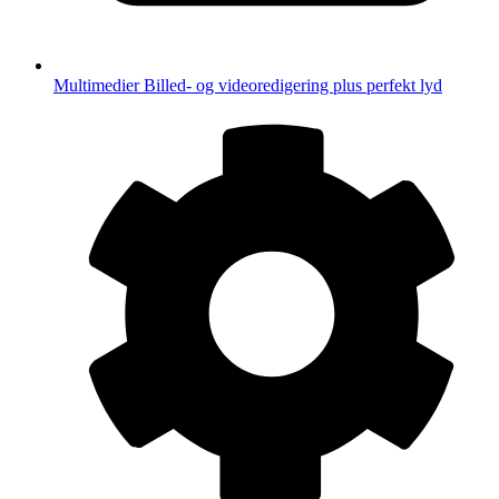
Multimedier
Billed- og videoredigering plus perfekt lyd