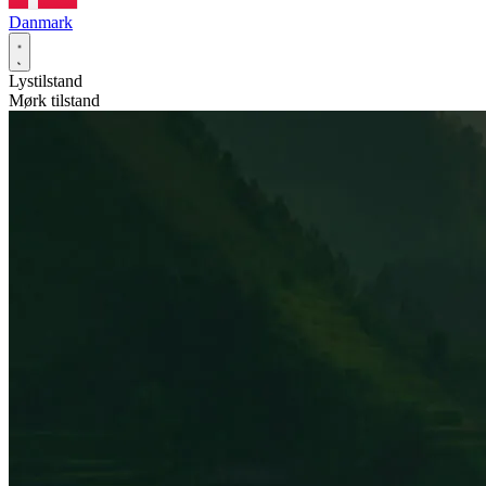
Danmark
Lystilstand
Mørk tilstand