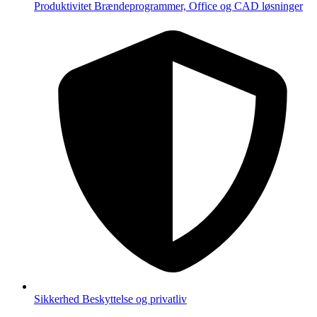
Produktivitet
Brændeprogrammer, Office og CAD løsninger
Sikkerhed
Beskyttelse og privatliv