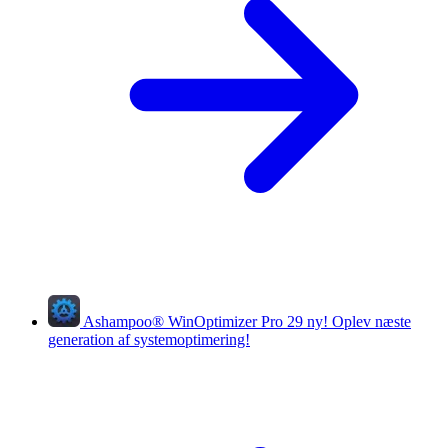
Ashampoo
®
WinOptimizer Pro 29
ny!
Oplev næste
generation af systemoptimering!