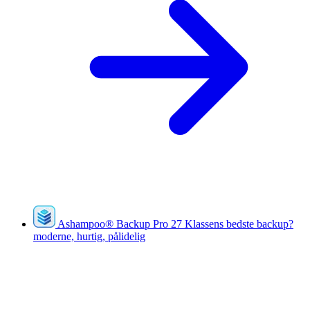
Ashampoo
®
Backup Pro 27
Klassens bedste backup?
moderne, hurtig, pålidelig