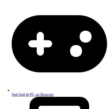
Spil
Spil til PC og Browser