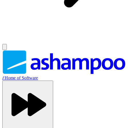
//
Home of Software