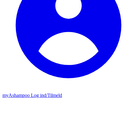
my
Ashampoo
Log ind
/
Tilmeld