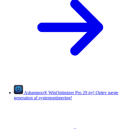
Ashampoo
®
WinOptimizer Pro 29
ny!
Oplev næste
generation af systemoptimering!