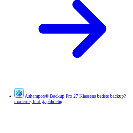
Ashampoo
®
Backup Pro 27
Klassens bedste backup?
moderne, hurtig, pålidelig