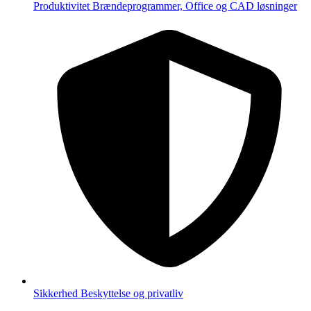
Produktivitet
Brændeprogrammer, Office og CAD løsninger
Sikkerhed
Beskyttelse og privatliv