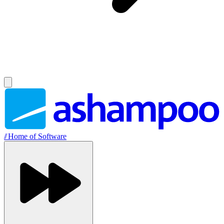
//
Home of Software