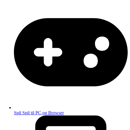
Spil
Spil til PC og Browser