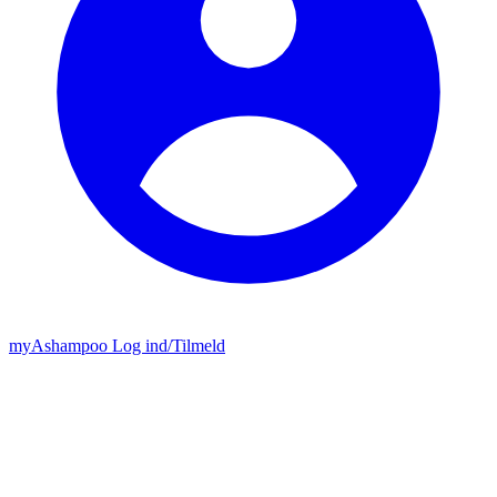
my
Ashampoo
Log ind
/
Tilmeld