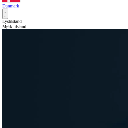
Danmark
Lystilstand
Mørk tilstand