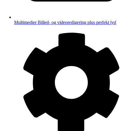
Multimedier
Billed- og videoredigering plus perfekt lyd