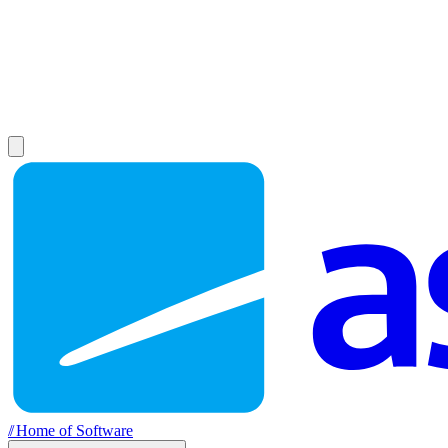
//
Home of Software