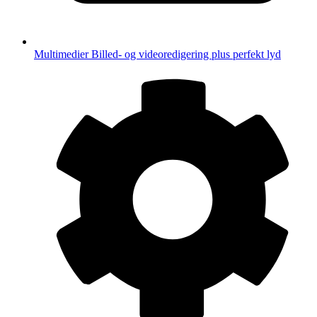
Multimedier
Billed- og videoredigering plus perfekt lyd