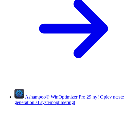
Ashampoo
®
WinOptimizer Pro 29
ny!
Oplev næste
generation af systemoptimering!