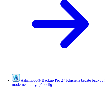
Ashampoo
®
Backup Pro 27
Klassens bedste backup?
moderne, hurtig, pålidelig