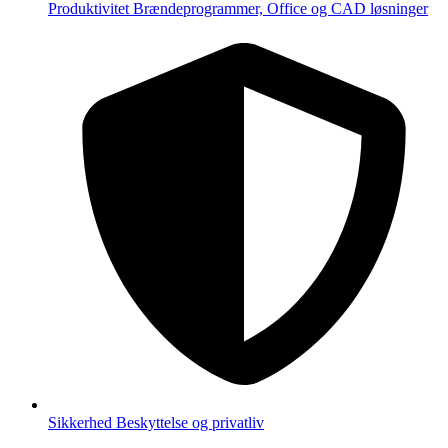
Produktivitet
Brændeprogrammer, Office og CAD løsninger
Sikkerhed
Beskyttelse og privatliv