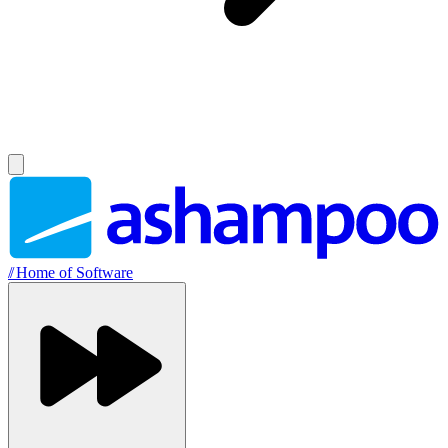
//
Home of Software