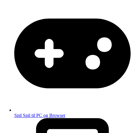
Spil
Spil til PC og Browser