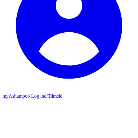
my
Ashampoo
Log ind
/
Tilmeld