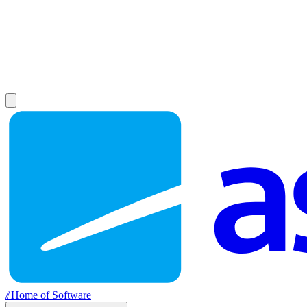
//
Home of Software