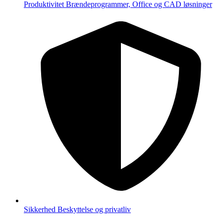
Produktivitet
Brændeprogrammer, Office og CAD løsninger
Sikkerhed
Beskyttelse og privatliv