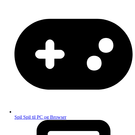
Spil
Spil til PC og Browser