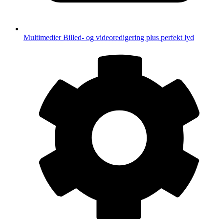
Multimedier
Billed- og videoredigering plus perfekt lyd