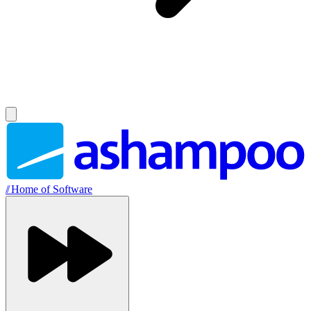
//
Home of Software