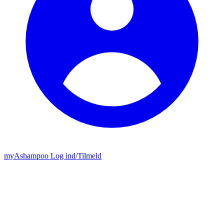
my
Ashampoo
Log ind
/
Tilmeld