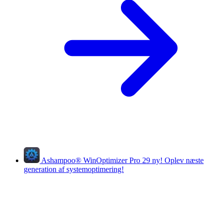
Ashampoo
®
WinOptimizer Pro 29
ny!
Oplev næste
generation af systemoptimering!