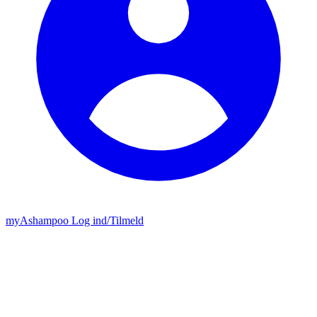
my
Ashampoo
Log ind
/
Tilmeld