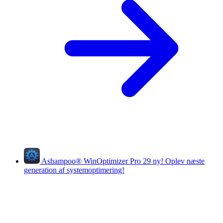
Ashampoo
®
WinOptimizer Pro 29
ny!
Oplev næste
generation af systemoptimering!