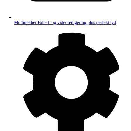
Multimedier
Billed- og videoredigering plus perfekt lyd