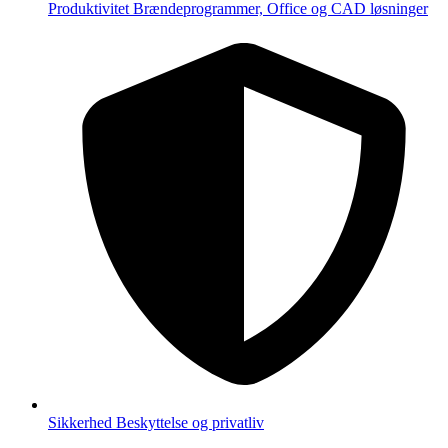
Produktivitet
Brændeprogrammer, Office og CAD løsninger
Sikkerhed
Beskyttelse og privatliv