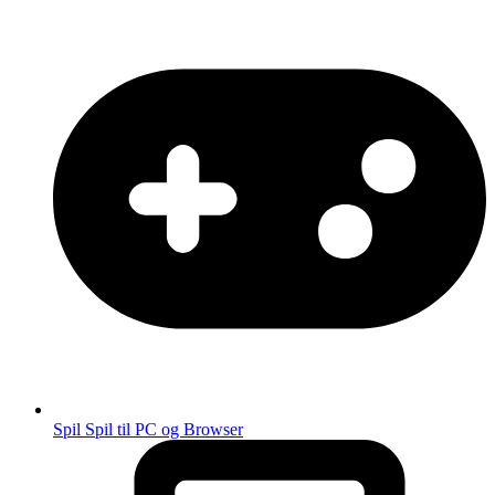
Spil
Spil til PC og Browser