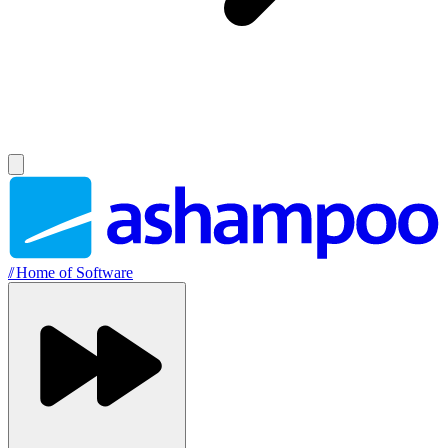
//
Home of Software