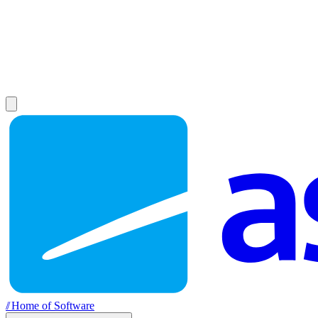
//
Home of Software