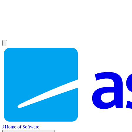
//
Home of Software