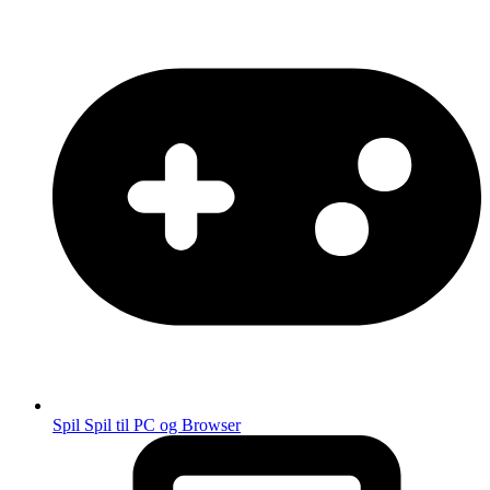
Spil
Spil til PC og Browser