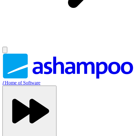
//
Home of Software