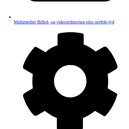
Multimedier
Billed- og videoredigering plus perfekt lyd