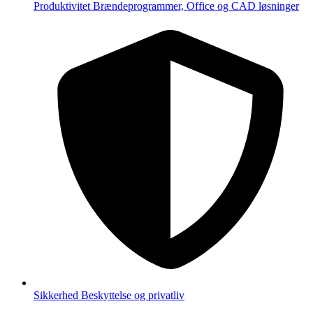
Produktivitet
Brændeprogrammer, Office og CAD løsninger
Sikkerhed
Beskyttelse og privatliv