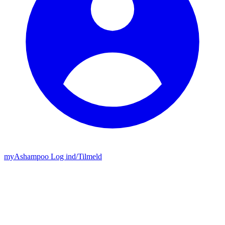
my
Ashampoo
Log ind
/
Tilmeld