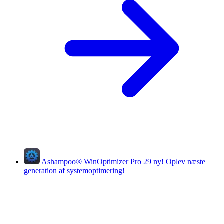
Ashampoo
®
WinOptimizer Pro 29
ny!
Oplev næste
generation af systemoptimering!