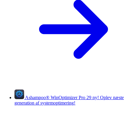
Ashampoo
®
WinOptimizer Pro 29
ny!
Oplev næste
generation af systemoptimering!