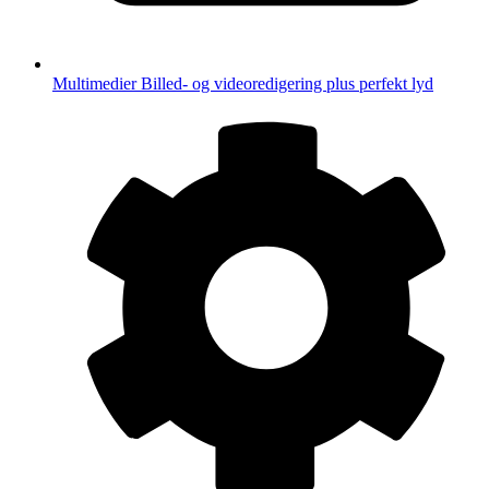
Multimedier
Billed- og videoredigering plus perfekt lyd