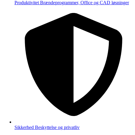
Produktivitet
Brændeprogrammer, Office og CAD løsninger
Sikkerhed
Beskyttelse og privatliv