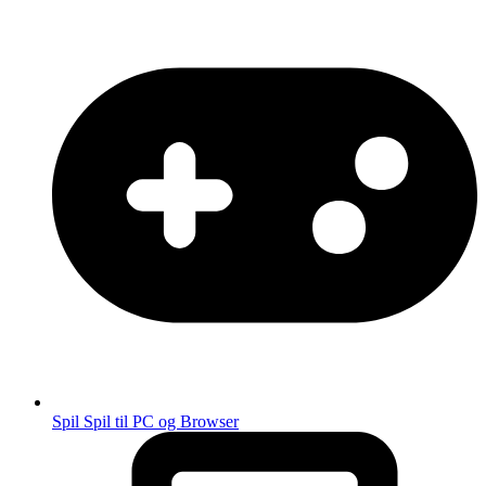
Spil
Spil til PC og Browser