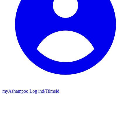
my
Ashampoo
Log ind
/
Tilmeld