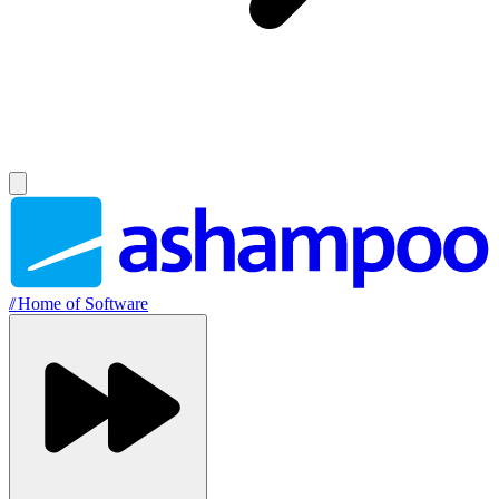
//
Home of Software