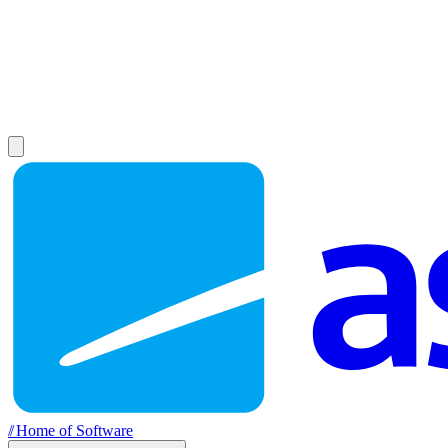
//
Home of Software