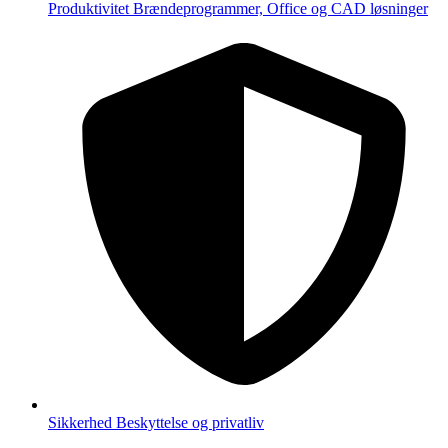
Produktivitet
Brændeprogrammer, Office og CAD løsninger
Sikkerhed
Beskyttelse og privatliv