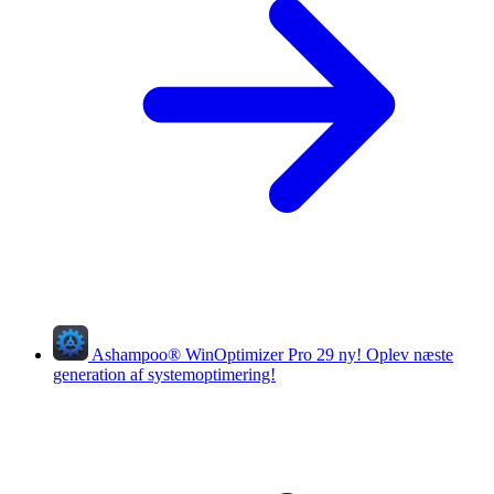
Ashampoo
®
WinOptimizer Pro 29
ny!
Oplev næste
generation af systemoptimering!