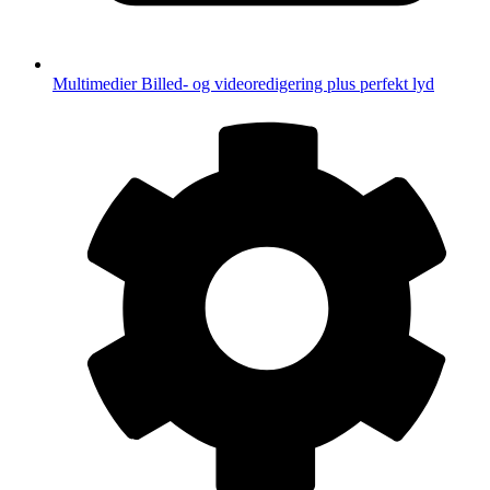
Multimedier
Billed- og videoredigering plus perfekt lyd