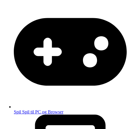
Spil
Spil til PC og Browser