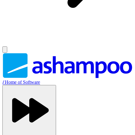
//
Home of Software