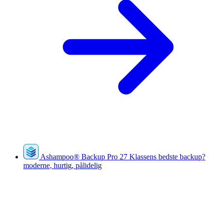
Ashampoo
®
Backup Pro 27
Klassens bedste backup?
moderne, hurtig, pålidelig