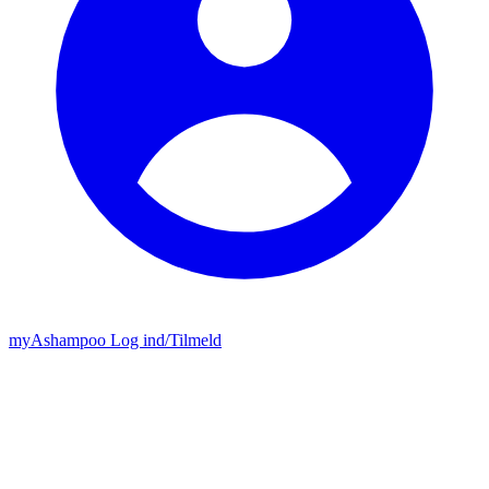
my
Ashampoo
Log ind
/
Tilmeld