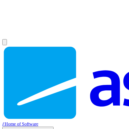
//
Home of Software