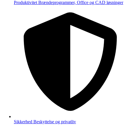
Produktivitet
Brændeprogrammer, Office og CAD løsninger
Sikkerhed
Beskyttelse og privatliv