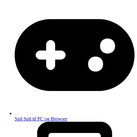
Spil
Spil til PC og Browser