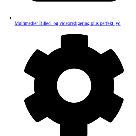
Multimedier
Billed- og videoredigering plus perfekt lyd