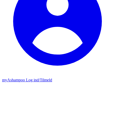
my
Ashampoo
Log ind
/
Tilmeld