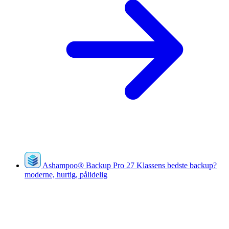
Ashampoo
®
Backup Pro 27
Klassens bedste backup?
moderne, hurtig, pålidelig