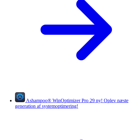
Ashampoo
®
WinOptimizer Pro 29
ny!
Oplev næste
generation af systemoptimering!