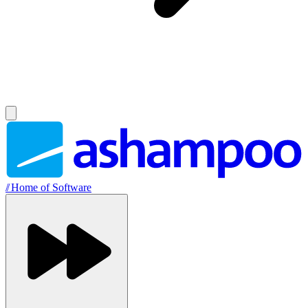
//
Home of Software